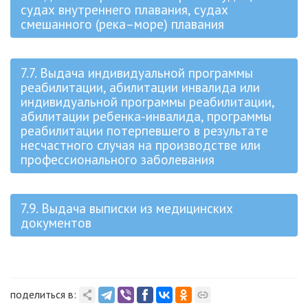
судах внутреннего плавания, судах
смешанного (река–море) плавания
7.7. Выдача индивидуальной программы
реабилитации, абилитации инвалида или
индивидуальной программы реабилитации,
абилитации ребенка-инвалида, программы
реабилитации потерпевшего в результате
несчастного случая на производстве или
профессионального заболевания
7.9. Выдача выписки из медицинских
документов
поделиться в: