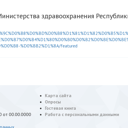
инистерства здравоохранения Республик
@%D0%9C%D0%B8%D0%BD%D0%B8%D1%81%D1%82%D0%B5%D1
E%D0%B7%D0%B4%D1%80%D0%B0%D0%B2%D0%BE%D0%BE
D0%B8-%D0%BB2%D1%8A/featured
Карта сайта
Опросы
Гостевая книга
 от 00.00.0000
Работа с персональными данными
 данных