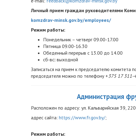
e-mail:
feedback@komzdrav-minsk.gov.by
Личный прием граждан руководителями Коми
komzdrav-minsk.gov.by/employees/
Режим работы:
Понедельник – четверг 09.00-17.00
Пятница 09.00-16.30
Обеденный перерыв с 13.00 до 14.00
сб-вс
:
выходной
Записаться на прием к председателю комитета 
председателя можно по телефону +
375 17 311-
Администрация фру
Расположен по адресу:
ул. Кальварийская 39, 220
адрес сайта:
https://www.fr.gov.by/
;
Режим работы: