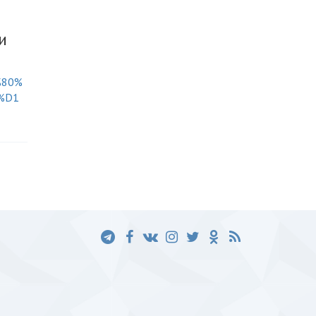
и
%80%
%D1