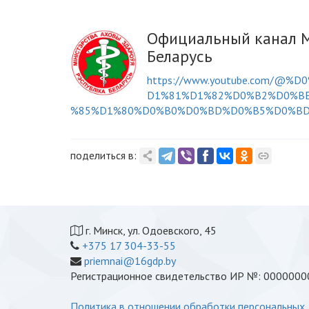
Официальный канал М
Беларусь
https://www.youtube.com/
D1%81%D1%82%D0%B2%D0%B
%85%D1%80%D0%B0%D0%BD%D0%B5%D0%BD%
поделиться в:
г. Минск, ул. Одоевского, 45
+375 17 304-33-55
priemnai@16gdp.by
Регистрационное свидетельство ИР №: 00000000
Политика в отношении обработки персональных