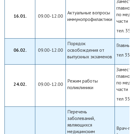
Замести
главног
Актуальные вопросы
по меди
16.01.
09.00-12.00
иммунопрофилактики
части
тел. 358
Порядок
Главный
06.02.
09.00-12.00
освобождения от
тел 357
выпускных экзаменов
Замести
главног
Режим работы
по меди
24.02.
09.00-12.00
поликлиники
части
тел 358
Перечень
заболеваний,
являющихся
Врач-пе
медицинским