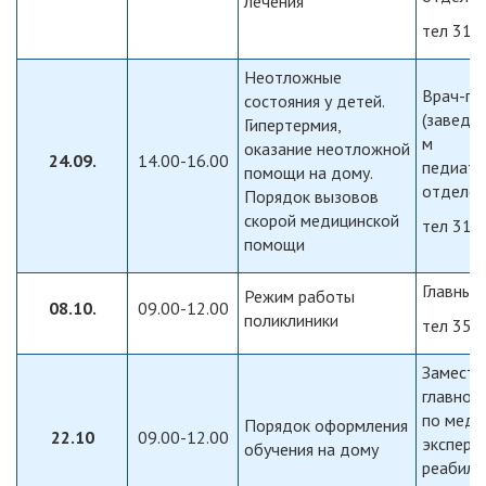
лечения
тел 316
Неотложные
Врач-пе
состояния у детей.
(заведу
Гипертермия,
м
оказание неотложной
24.09.
14.00-16.00
педиатр
помощи на дому.
отделе
Порядок вызовов
скорой медицинской
тел 316
помощи
Главный
Режим работы
08.10.
09.00-12.00
поликлиники
тел 357
Замести
главног
по меди
Порядок оформления
22.10
09.00-12.00
эксперт
обучения на дому
реабили