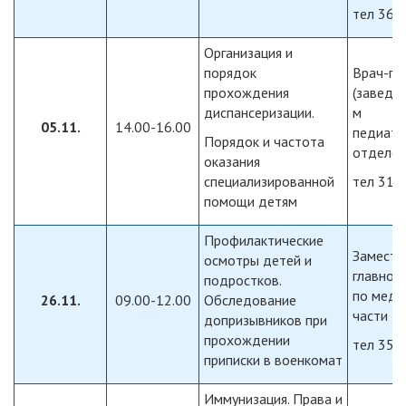
тел 360
Организация и
порядок
Врач-пе
прохождения
(заведу
диспансеризации.
м
05.11.
14.00-16.00
педиатр
Порядок и частота
отделе
оказания
специализированной
тел 316
помощи детям
Профилактические
Замести
осмотры детей и
главног
подростков.
по меди
26.11.
09.00-12.00
Обследование
части
допризывников при
прохождении
тел 358
приписки в военкомат
Иммунизация. Права и