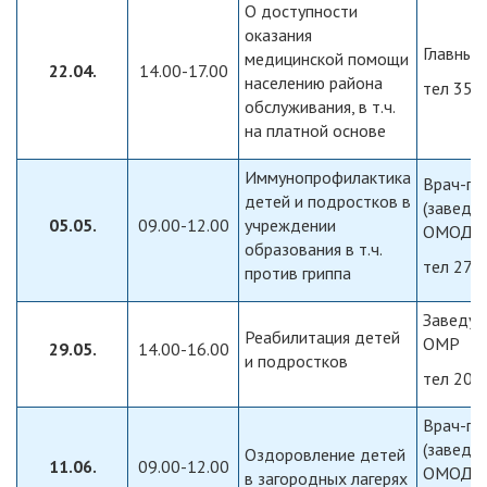
О доступности
оказания
Главный
медицинской помощи
22.04.
14.00-17.00
населению района
тел 357
обслуживания, в т.ч.
на платной основе
Иммунопрофилактика
Врач-пе
детей и подростков в
(заведу
05.05.
09.00-12.00
учреждении
ОМОДО
образования в т.ч.
тел 270
против гриппа
Заведу
Реабилитация детей
ОМР
29.05.
14.00-16.00
и подростков
тел 202
Врач-пе
(заведу
Оздоровление детей
11.06.
09.00-12.00
ОМОДО
в загородных лагерях