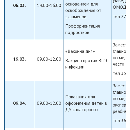
(заведу
основанием для
06.03.
14.00-16.00
ОМОДО
освобождения от
тел 270
экзаменов.
Профориентация
подростков
Замести
«Вакцина дня»
главног
по меди
19.03.
09.00-12.00
Вакцина против ВПЧ
части
инфекции
тел 358
Замести
главног
Показания для
по меди
09.04.
09.00-12.00
оформления детей в
эксперт
ДУ санаторного
реабили
тел 360