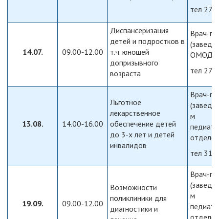
тел 270
Диспансеризация
Врач-пе
детей и подростков в
(заведу
14.07.
09.00-12.00
т.ч. юношей
ОМОДО
допризывного
тел 270
возраста
Врач-пе
Льготное
(заведу
лекарственное
м
13.08.
14.00-16.00
обеспечение детей
педиатр
до 3-х лет и детей
отделе
инвалидов
тел 316
Врач-пе
(заведу
Возможности
м
поликлиники для
19.09.
09.00-12.00
педиатр
диагностики и
отделе