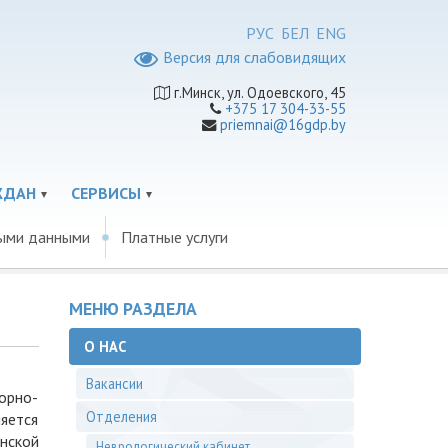
РУС
БЕЛ
ENG
Версия для слабовидящих
г.Минск, ул. Одоевского, 45
+375 17 304-33-55
priemnai@16gdp.by
ЖДАН
СЕРВИСЫ
ными данными
Платные услуги
МЕНЮ РАЗДЕЛА
О НАС
Вакансии
орно-
Отделения
яется
нской
Неврологический кабинет