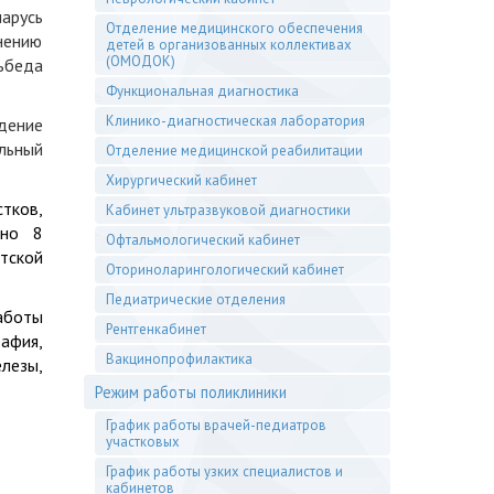
арусь
Отделение медицинского обеспечения
нению
детей в организованных коллективах
(ОМОДОК)
льбеда
Функциональная диагностика
Клинико-диагностическая лаборатория
дение
льный
Отделение медицинской реабилитации
Хирургический кабинет
тков,
Кабинет ультразвуковой диагностики
ено 8
Офтальмологический кабинет
тской
Оториноларингологический кабинет
Педиатрические отделения
аботы
Рентгенкабинет
афия,
Вакцинопрофилактика
лезы,
Режим работы поликлиники
График работы врачей-педиатров
участковых
График работы узких специалистов и
кабинетов