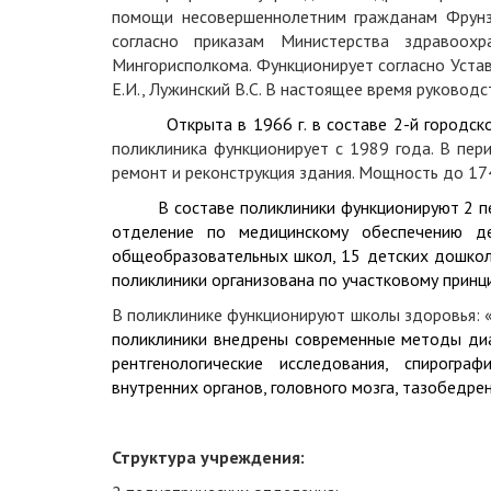
помощи несовершеннолетним гражданам Фрунзе
согласно приказам Министерства здравоох
Мингорисполкома. Функционирует согласно Устав
Е.И., Лужинский В.С. В настоящее время руковод
Открыта в 1966 г. в составе 2-й городской
поликлиника функционирует с 1989 года. В пер
ремонт и реконструкция здания. Мощность до 17
В составе поликлиники функционируют 2 педи
отделение по медицинскому обеспечению де
общеобразовательных школ, 15 детских дошкол
поликлиники организована по участковому принц
В поликлинике функционируют школы здоровья: 
поликлиники внедрены современные методы диаг
рентгенологические исследования, спирогра
внутренних органов, головного мозга, тазобедре
Структура учреждения: