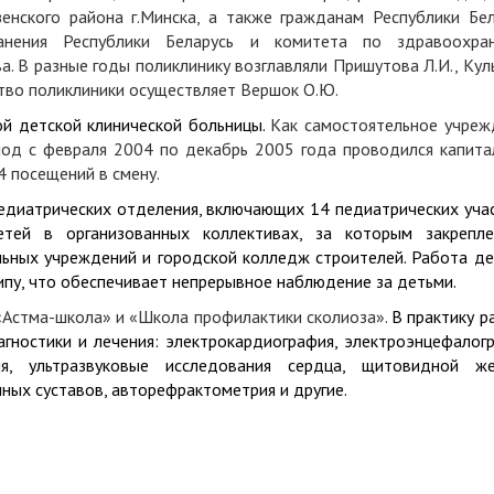
нского района г.Минска, а также гражданам Республики Бел
ранения Республики Беларусь и комитета по здравоохра
а. В разные годы поликлинику возглавляли Пришутова Л.И., Ку
ство поликлиники осуществляет Вершок О.Ю.
 детской клинической больницы.
Как самостоятельное учреж
иод с февраля 2004 по декабрь 2005 года проводился капита
4 посещений в смену.
атрических отделения, включающих 14 педиатрических учас
тей в организованных коллективах, за которым закрепл
ьных учреждений и городской колледж строителей. Работа де
ипу, что обеспечивает непрерывное наблюдение за детьми.
«Астма-школа» и «Школа профилактики сколиоза».
В практику р
ностики и лечения: электрокардиография, электроэнцефалогр
фия, ультразвуковые исследования сердца, щитовидной же
нных суставов, авторефрактометрия и другие.