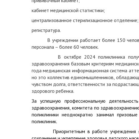
прививочный кабинет;
кабинет медицинской статистики;
централизованное стерилизационное отделение;
регистратура.
В учреждении работает более 150 человек, 
персонала – более 60 человек.
В октябре 2024 поликлиника получила св
здравоохранения базовым критериям медицинск
года медицинская информационная система атт
но это коллектив единомышленников, обладающи
чувством долга, ответственности за подрастающ
здорового ребенка.
За успешную профессиональную деятельность
здравоохранения, комитета по здравоохранению
поликлиники неоднократно занимал призовы
поликлиник.
Приоритетным в работе учреждения являет
сохранение и укрепление здоровья детского насе