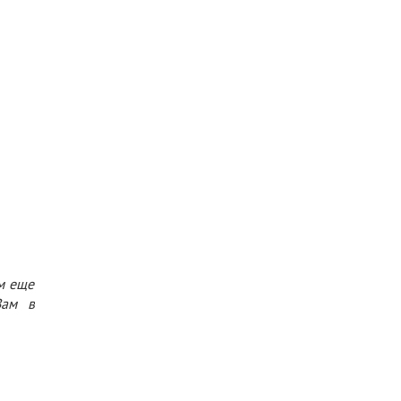
м еще
Вам в